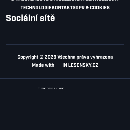
TECHNOLOGIE
KONTAKT
GDPR & COOKIES
Sociální sítě
Copyright © 2026 Všechna práva vyhrazena
Made with
IN
LESENSKY.CZ
EVROPSKÁ UNIE
Evropský fond pro regionální rozvoj
op podnikání a inovace pro konkurenceschopnost
Pořízení technologického vybavení pro společnost VKR-ABRASIVE s.r.o.
byl spolufinancován Evropskou unií. Cílem projektu je zvýšení
konkurenceschopnosti společnosti na trhu prostřednictvím pořízení nové
automatické průjezdné odjehlovací a brousící linky.