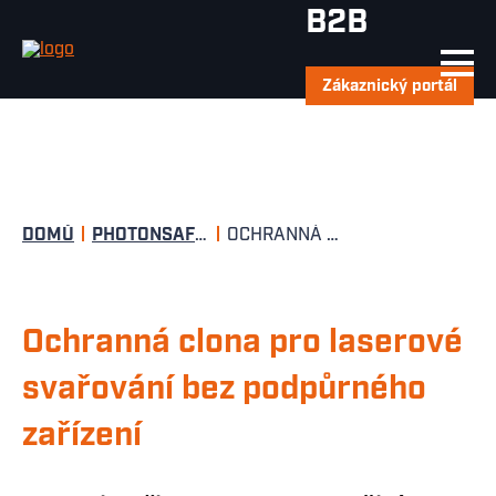
Přejít k hlavnímu obsahu
B2B
Hledat
Zákaznický portál
Drobečková navigace
DOMŮ
PHOTONSAFE OCHRANA A KOMPLETNÍ PRACOVIŠTĚ
OCHRANNÁ CLONA PRO LASEROVÉ SVAŘOVÁNÍ BEZ PODPŮRNÉHO ZAŘÍZENÍ
Ochranná clona pro laserové
svařování bez podpůrného
zařízení