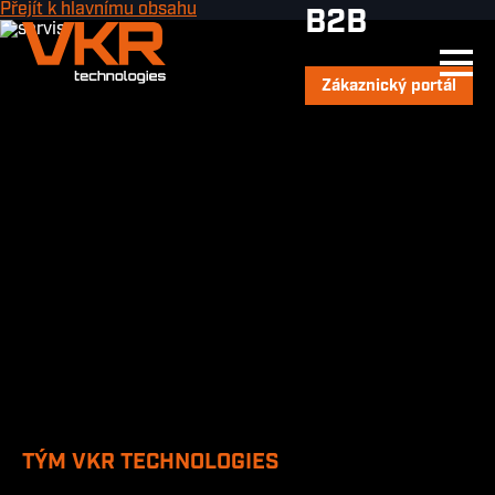
Přejít k hlavnímu obsahu
B2B
Hledat
Zákaznický portál
TÝM VKR TECHNOLOGIES