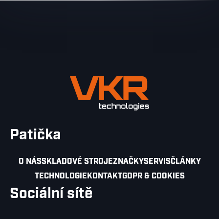
Patička
O NÁS
SKLADOVÉ STROJE
ZNAČKY
SERVIS
ČLÁNKY
TECHNOLOGIE
KONTAKT
GDPR & COOKIES
Sociální sítě