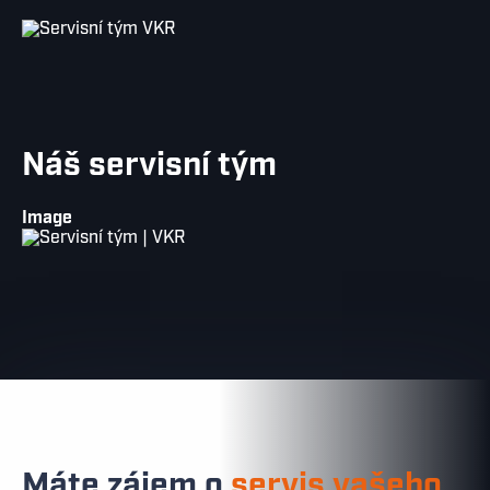
Náš servisní tým
Image
Máte zájem o
servis vašeho