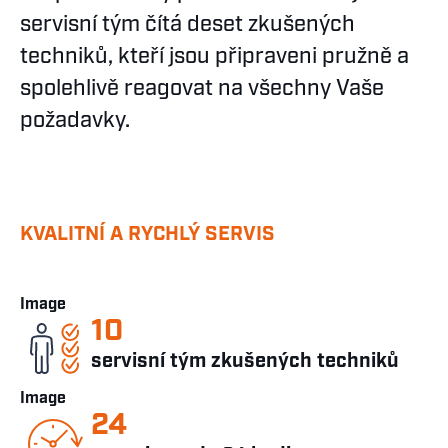
servisní tým čítá deset zkušených
techniků, kteří jsou připraveni pružně a
spolehlivě reagovat na všechny Vaše
požadavky.
KVALITNÍ A RYCHLÝ SERVIS
Image
10
servisní tým zkušených techniků
Image
24