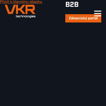
Přejít k hlavnímu obsahu
B2B
Hledat
Zákaznický portál