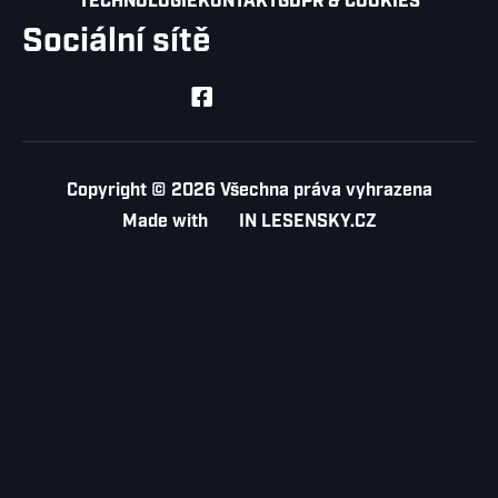
TECHNOLOGIE
KONTAKT
GDPR & COOKIES
Sociální sítě
Copyright © 2026 Všechna práva vyhrazena
Made with
IN
LESENSKY.CZ
EVROPSKÁ UNIE
Evropský fond pro regionální rozvoj
op podnikání a inovace pro konkurenceschopnost
Pořízení technologického vybavení pro společnost VKR-ABRASIVE s.r.o.
byl spolufinancován Evropskou unií. Cílem projektu je zvýšení
konkurenceschopnosti společnosti na trhu prostřednictvím pořízení nové
automatické průjezdné odjehlovací a brousící linky.