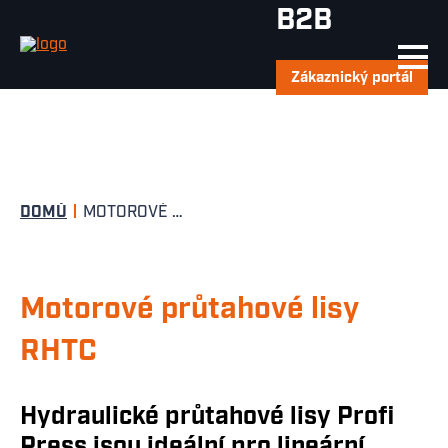
Přejít k hlavnímu obsahu
B2B
Hledat
Zákaznický portál
Drobečková navigace
DOMŮ
MOTOROVÉ PRŮTAHOVÉ LISY RHTC
Motorové průtahové lisy
RHTC
Hydraulické průtahové lisy Profi
Press jsou ideální pro lineární