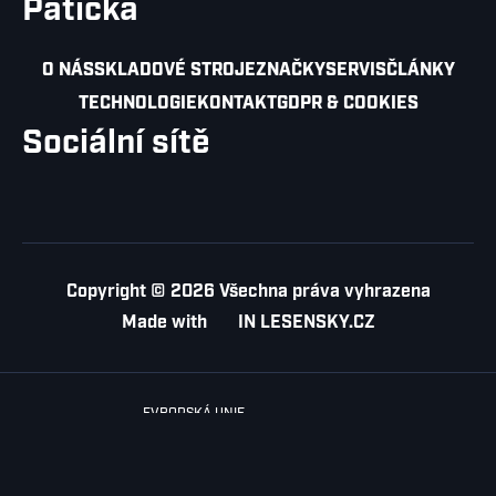
Patička
O NÁS
SKLADOVÉ STROJE
ZNAČKY
SERVIS
ČLÁNKY
TECHNOLOGIE
KONTAKT
GDPR & COOKIES
Sociální sítě
Copyright © 2026 Všechna práva vyhrazena
Made with
IN
LESENSKY.CZ
EVROPSKÁ UNIE
Evropský fond pro regionální rozvoj
op podnikání a inovace pro konkurenceschopnost